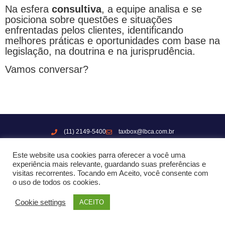
Na esfera
consultiva
, a equipe analisa e se
posiciona sobre questões e situações
enfrentadas pelos clientes, identificando
melhores práticas e oportunidades com base na
legislação, na doutrina e na jurisprudência.
Vamos conversar?
(11) 2149-5400
taxbox@lbca.com.br
R. Dr. Renato Paes de Barros, 618 - São Paulo/SP
Este website usa cookies parra oferecer a você uma
experiência mais relevante, guardando suas preferências e
visitas recorrentes. Tocando em Aceito, você consente com
Copyright © 2021 TaxBox | Inteligência Tributária | Todos os direitos reservados
o uso de todos os cookies.
feito por
Blooze Design
Cookie settings
ACEITO